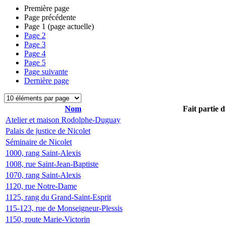
Première page
Page précédente
Page
1
(page actuelle)
Page
2
Page
3
Page
4
Page
5
Page suivante
Dernière page
Nom
Fait partie 
Atelier et maison Rodolphe-Duguay
Palais de justice de Nicolet
Séminaire de Nicolet
1000, rang Saint-Alexis
1008, rue Saint-Jean-Baptiste
1070, rang Saint-Alexis
1120, rue Notre-Dame
1125, rang du Grand-Saint-Esprit
115-123, rue de Monseigneur-Plessis
1150, route Marie-Victorin