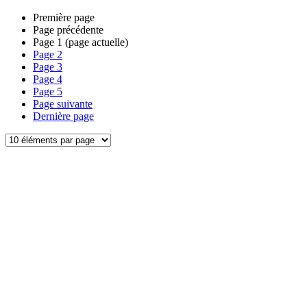
Première page
Page précédente
Page
1
(page actuelle)
Page
2
Page
3
Page
4
Page
5
Page suivante
Dernière page