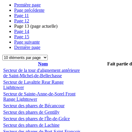
Première page
Page précédente
Page
11
Page
12
Page
13
(page actuelle)
Page
14
Page
15
Page suivante
Dernière page
Nom
Fait partie 
Secteur de la tour d'alignement antérieure
de Saint-Michel-de-Bellechasse
Secteur de Lavaltrie Rear Range
Lighttower
Secteur de Sainte-Anne-de-Sorel Front
Range Lighttower
Secteur des phares de Bécancour
Secteur des phares de Gentilly
Secteur des phares de l'Île-de-Grâce
Secteur des phares de Lachine
Secteur des phares de Port-Saint-François