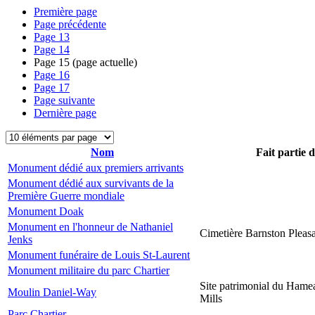
Première page
Page précédente
Page
13
Page
14
Page
15
(page actuelle)
Page
16
Page
17
Page suivante
Dernière page
Nom
Fait partie 
Monument dédié aux premiers arrivants
Monument dédié aux survivants de la
Première Guerre mondiale
Monument Doak
Monument en l'honneur de Nathaniel
Cimetière Barnston Pleas
Jenks
Monument funéraire de Louis St-Laurent
Monument militaire du parc Chartier
Site patrimonial du Hame
Moulin Daniel-Way
Mills
Parc Chartier