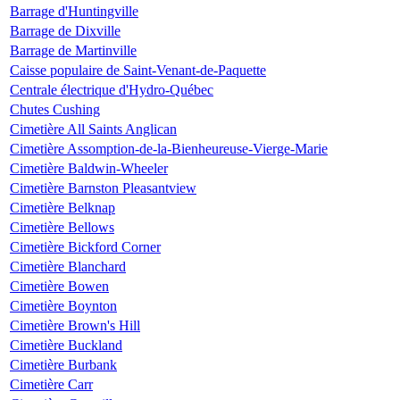
Barrage d'Huntingville
Barrage de Dixville
Barrage de Martinville
Caisse populaire de Saint-Venant-de-Paquette
Centrale électrique d'Hydro-Québec
Chutes Cushing
Cimetière All Saints Anglican
Cimetière Assomption-de-la-Bienheureuse-Vierge-Marie
Cimetière Baldwin-Wheeler
Cimetière Barnston Pleasantview
Cimetière Belknap
Cimetière Bellows
Cimetière Bickford Corner
Cimetière Blanchard
Cimetière Bowen
Cimetière Boynton
Cimetière Brown's Hill
Cimetière Buckland
Cimetière Burbank
Cimetière Carr