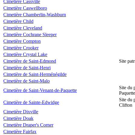
Cimetière Cassville
Cimetière Caswellboro
Cimetière Chamberlin-Washburn
Cimetière Child
Cimetière Cleveland
Cimetière Cochrane Sleeper
Cimetière Compton
Cimetière Crooker
Cimetière Crystal Lake
Cimetière de Saint-Edmond
Site pat
Cimetière de Saint-Henri
Cimetière de Saint-Herménégilde
Cimetière de Saint-Malo
Site du 
Cimetière de Saint-Venant-de-Paquette
Paquett
Site du 
Cimetière de Sainte-Edwidge
Clifton
Cimetière Dixville
Cimetière Doak
Cimetière Draper's Corner
Cimetière Fairfax