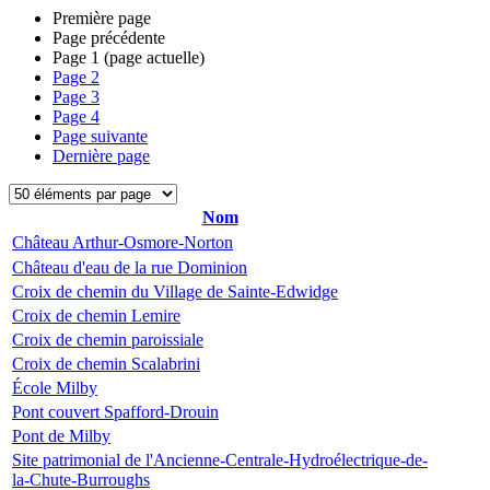
Première page
Page précédente
Page
1
(page actuelle)
Page
2
Page
3
Page
4
Page suivante
Dernière page
Nom
Château Arthur-Osmore-Norton
Château d'eau de la rue Dominion
Croix de chemin du Village de Sainte-Edwidge
Croix de chemin Lemire
Croix de chemin paroissiale
Croix de chemin Scalabrini
École Milby
Pont couvert Spafford-Drouin
Pont de Milby
Site patrimonial de l'Ancienne-Centrale-Hydroélectrique-de-
la-Chute-Burroughs