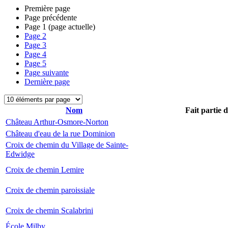
Première page
Page précédente
Page
1
(page actuelle)
Page
2
Page
3
Page
4
Page
5
Page suivante
Dernière page
Nom
Fait partie 
Château Arthur-Osmore-Norton
Château d'eau de la rue Dominion
Croix de chemin du Village de Sainte-
Edwidge
Croix de chemin Lemire
Croix de chemin paroissiale
Croix de chemin Scalabrini
École Milby