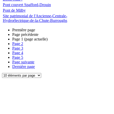
Pont couvert Spafford-Drouin
Pont de Milby
Site patrimonial de l'Ancienne-Centrale-
Hydroélectrique-de-la-Chute-Burroughs
Première page
Page précédente
Page
1
(page actuelle)
Page
2
Page
3
Page
4
Page
5
Page suivante
Dernière page