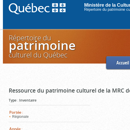
Ministère de la Cult
Répertoire du patrimoine c
Répertoire du
patrimoine
culturel du Québec
Accueil
Ressource du patrimoine culturel de la MRC d
Type
:
Inventaire
Portée
:
Régionale
Année
: