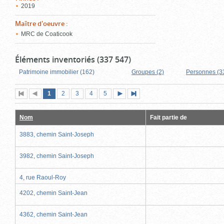
2019
Maître d'oeuvre
:
MRC de Coaticook
Éléments inventoriés (337 547)
Patrimoine immobilier (162)
Groupes (2)
Personnes (3
Page
(page
Page
Page
Page
Page
1
Première
2
Page
3
4
5
Page
Dernière
actuelle)
page
précédente
suivante
page
Nom
Fait partie de
3883, chemin Saint-Joseph
3982, chemin Saint-Joseph
4, rue Raoul-Roy
4202, chemin Saint-Jean
4362, chemin Saint-Jean