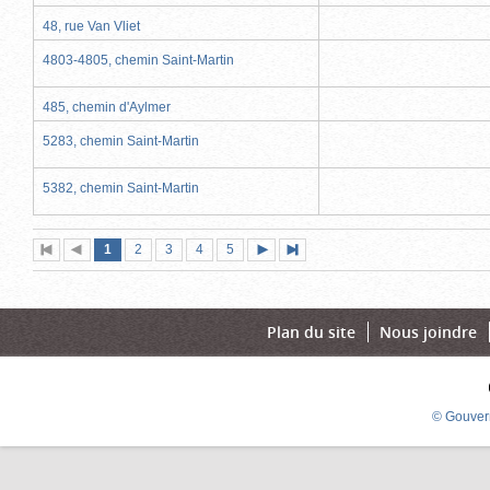
48, rue Van Vliet
4803-4805, chemin Saint-Martin
485, chemin d'Aylmer
5283, chemin Saint-Martin
5382, chemin Saint-Martin
Page
(page
Page
Page
Page
Page
1
Première
2
Page
3
4
5
Page
Dernière
actuelle)
page
précédente
suivante
page
Plan du site
Nous joindre
© Gouver