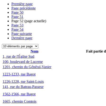
Première page
Page précédente
Page
50
Page
51
Page
52
(page actuelle)
Page
53
Page
54
Page suivante
Dernière page
Nom
Fait partie 
1, rue de l'Église Sud
100, boulevard de Lucerne
1201, chemin du Général-Vanier
1223-1233, rue Bagot
1226-1228, rue Saint-Louis
141, rue du Bateau-Passeur
1562-1566, rue Bagot
1665, chemin Comtois