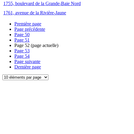
1755, boulevard de la Grande-Baie Nord
1761, avenue de la Rivière-Jaune
Première page
Page précédente
Page
50
Page
51
Page
52
(page actuelle)
Page
53
Page
54
Page suivante
Dernière page