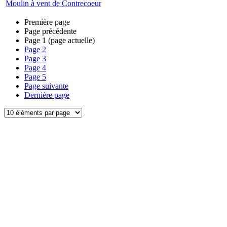
Moulin à vent de Contrecoeur
Première page
Page précédente
Page
1
(page actuelle)
Page
2
Page
3
Page
4
Page
5
Page suivante
Dernière page