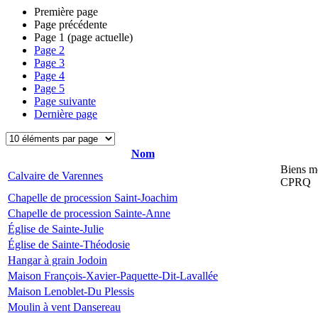
Première page
Page précédente
Page
1
(page actuelle)
Page
2
Page
3
Page
4
Page
5
Page suivante
Dernière page
Nom
Biens mo
Calvaire de Varennes
CPRQ
Chapelle de procession Saint-Joachim
Chapelle de procession Sainte-Anne
Église de Sainte-Julie
Église de Sainte-Théodosie
Hangar à grain Jodoin
Maison François-Xavier-Paquette-Dit-Lavallée
Maison Lenoblet-Du Plessis
Moulin à vent Dansereau