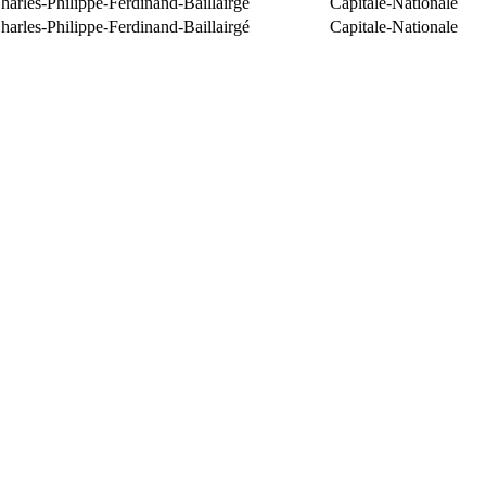
arles-Philippe-Ferdinand-Baillairgé
Capitale-Nationale
arles-Philippe-Ferdinand-Baillairgé
Capitale-Nationale