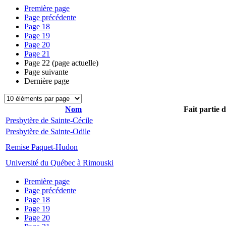
Première page
Page précédente
Page
18
Page
19
Page
20
Page
21
Page
22
(page actuelle)
Page suivante
Dernière page
Nom
Fait partie 
Presbytère de Sainte-Cécile
Presbytère de Sainte-Odile
Remise Paquet-Hudon
Université du Québec à Rimouski
Première page
Page précédente
Page
18
Page
19
Page
20