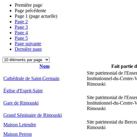
Première page
Page précédente
Page
1
(page actuelle)
Page
2
Page
3
Page
4
Page
5
Page suivante
Dernière page
Nom
Fait partie 
Site patrimonial de l'Ens
Cathédrale de Saint-Germain
Institutionnel-du-Centre-V
Rimouski
Église d'Esprit-Saint
Site patrimonial de l'Ens
Gare de Rimouski
Institutionnel-du-Centre-V
Rimouski
Grand Séminaire de Rimouski
Site patrimonial du Berce
Maison Letendre
Rimouski
Maison Perron