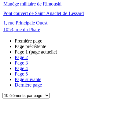
Manège militaire de Rimouski
Pont couvert de Saint-Anaclet-de-Lessard
1, rue Principale Ouest
1053, rue du Phare
Première page
Page précédente
Page
1
(page actuelle)
Page
2
Page
3
Page
4
Page
5
Page suivante
Dernière page