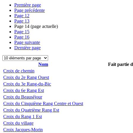
Première page
Page précédente
Page
12
Page
13
Page
14
(page actuelle)
Page
15
Page
16
Page suivante
Dernière page
Nom
Fait partie 
Croix de chemin
Croix du 2e Rang Ouest
Croix du 3e Rang-du-Bic
Croix du 6e Rang Est
Croix du Beauséjour
Croix du Cinquième Rang Centre et Ouest
Croix du Quatrième Rang Est
Croix du Rang 1 Est
Croix du village
Croix Jacques-Morin