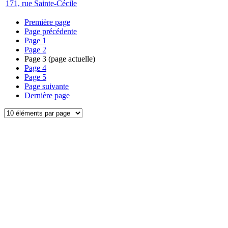
171, rue Sainte-Cécile
Première page
Page précédente
Page
1
Page
2
Page
3
(page actuelle)
Page
4
Page
5
Page suivante
Dernière page