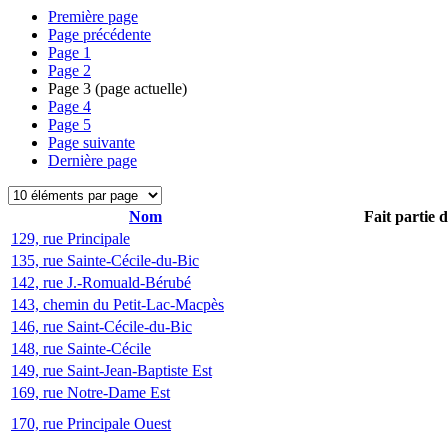
Première page
Page précédente
Page
1
Page
2
Page
3
(page actuelle)
Page
4
Page
5
Page suivante
Dernière page
Nom
Fait partie 
129, rue Principale
135, rue Sainte-Cécile-du-Bic
142, rue J.-Romuald-Bérubé
143, chemin du Petit-Lac-Macpès
146, rue Saint-Cécile-du-Bic
148, rue Sainte-Cécile
149, rue Saint-Jean-Baptiste Est
169, rue Notre-Dame Est
170, rue Principale Ouest