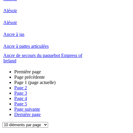
Alésoir
Alésoir
Ancre à jas
Ancre à pattes articulées
Ancre de secours du paquebot Empress of
Ireland
Première page
Page précédente
Page
1
(page actuelle)
Page
2
Page
3
Page
4
Page
5
Page suivante
Dernière page