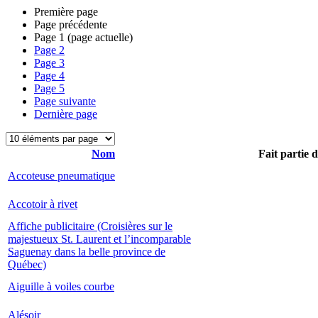
Première page
Page précédente
Page
1
(page actuelle)
Page
2
Page
3
Page
4
Page
5
Page suivante
Dernière page
Nom
Fait partie 
Accoteuse pneumatique
Accotoir à rivet
Affiche publicitaire (Croisières sur le
majestueux St. Laurent et l’incomparable
Saguenay dans la belle province de
Québec)
Aiguille à voiles courbe
Alésoir