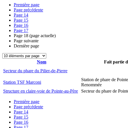
Première page
Page précédente
Page
14
Page
15
Page
16
Page
17
Page
18
(page actuelle)
Page suivante
Dernière page
Nom
Fait partie 
Secteur du phare du Pilier-de-Pierre
Station de phare de Pointe
Station TSF Marconi
Renommée
Structure en claire-voie de Pointe-au-Père
Secteur du phare de Point
Première page
Page précédente
Page
14
Page
15
Page
16
Page
17