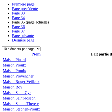
Première page
Page précédente
Page
33
Page
34
Page
35
(page actuelle)
Page
36
Page
37
Page suivante
Dernière page
Nom
Fait partie 
Maison Pinard
Maison Proulx
Maison Proulx
Maison Provencher
Maison Roger-Veilleux
Maison Roy
Maison Saint-Cyr
Maison Saint-Joseph
Maison Sainte-Thérèse
Maison Stephen-Proulx