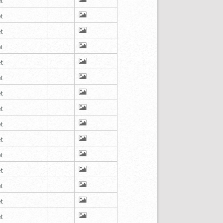
t
t
t
t
t
t
t
t
t
t
t
t
t
t
t