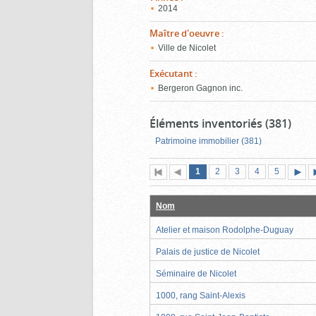
2014
Maître d'oeuvre
:
Ville de Nicolet
Exécutant
:
Bergeron Gagnon inc.
Éléments inventoriés (381)
Patrimoine immobilier (381)
Page
(page
Page
Page
Page
Page
1
Première
2
Page
3
4
5
actuelle)
page
précédente
suiva
Nom
Atelier et maison Rodolphe-Duguay
Palais de justice de Nicolet
Séminaire de Nicolet
1000, rang Saint-Alexis