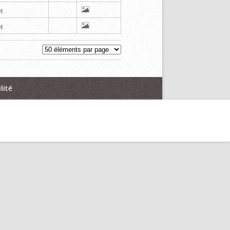
t
t
lité