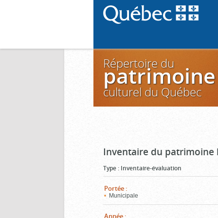
Répertoire du
patrimoine
culturel du Québec
Inventaire du patrimoine 
Type
:
Inventaire-évaluation
Portée
:
Municipale
Année
: