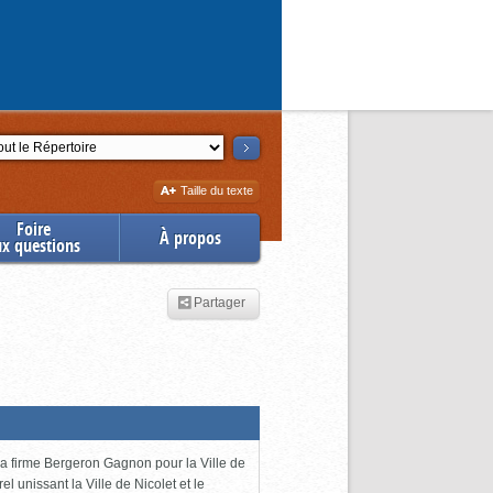
ction
Augmenter
Taille du texte
la
Foire
À propos
ux questions
Partager
 la firme Bergeron Gagnon pour la Ville de
l unissant la Ville de Nicolet et le