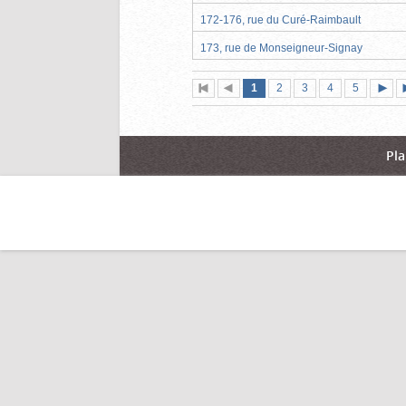
172-176, rue du Curé-Raimbault
173, rue de Monseigneur-Signay
Page
(page
Page
Page
Page
Page
1
Première
2
Page
3
4
5
actuelle)
page
précédente
suiva
Pla