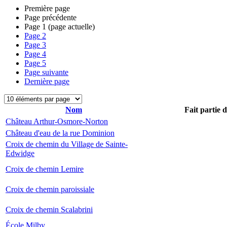
Première page
Page précédente
Page
1
(page actuelle)
Page
2
Page
3
Page
4
Page
5
Page suivante
Dernière page
Nom
Fait partie 
Château Arthur-Osmore-Norton
Château d'eau de la rue Dominion
Croix de chemin du Village de Sainte-
Edwidge
Croix de chemin Lemire
Croix de chemin paroissiale
Croix de chemin Scalabrini
École Milby