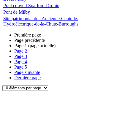
Pont couvert Spafford-Drouin
Pont de Milby
Site patrimonial de l'Ancienne-Centrale-
Hydroélectrique-de-la-Chute-Burroughs
Première page
Page précédente
Page
1
(page actuelle)
Page
2
Page
3
Page
4
Page
5
Page suivante
Dernière page