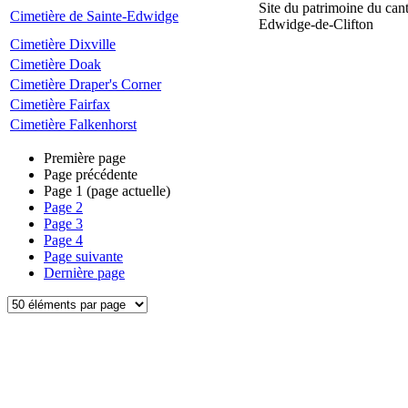
Site du patrimoine du can
Cimetière de Sainte-Edwidge
Edwidge-de-Clifton
Cimetière Dixville
Cimetière Doak
Cimetière Draper's Corner
Cimetière Fairfax
Cimetière Falkenhorst
Première page
Page précédente
Page
1
(page actuelle)
Page
2
Page
3
Page
4
Page suivante
Dernière page