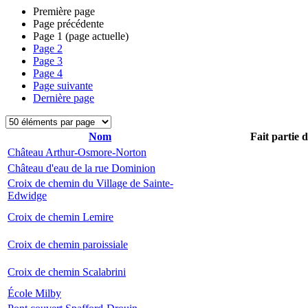
Première page
Page précédente
Page
1
(page actuelle)
Page
2
Page
3
Page
4
Page suivante
Dernière page
Nom
Fait partie 
Château Arthur-Osmore-Norton
Château d'eau de la rue Dominion
Croix de chemin du Village de Sainte-
Edwidge
Croix de chemin Lemire
Croix de chemin paroissiale
Croix de chemin Scalabrini
École Milby