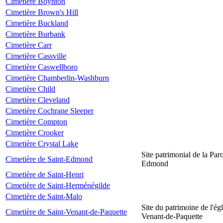
Cimetière Boynton
Cimetière Brown's Hill
Cimetière Buckland
Cimetière Burbank
Cimetière Carr
Cimetière Cassville
Cimetière Caswellboro
Cimetière Chamberlin-Washburn
Cimetière Child
Cimetière Cleveland
Cimetière Cochrane Sleeper
Cimetière Compton
Cimetière Crooker
Cimetière Crystal Lake
Site patrimonial de la Par
Cimetière de Saint-Edmond
Edmond
Cimetière de Saint-Henri
Cimetière de Saint-Herménégilde
Cimetière de Saint-Malo
Site du patrimoine de l'égl
Cimetière de Saint-Venant-de-Paquette
Venant-de-Paquette