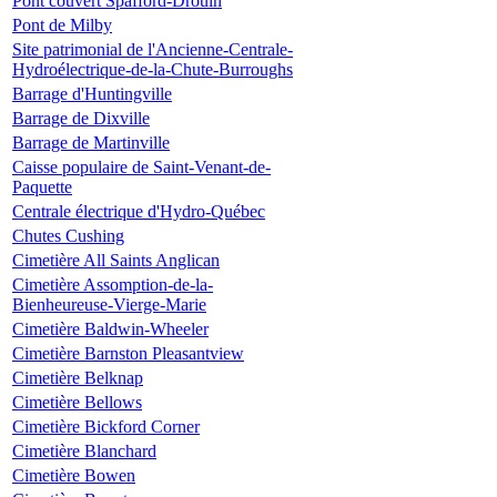
Pont couvert Spafford-Drouin
Pont de Milby
Site patrimonial de l'Ancienne-Centrale-
Hydroélectrique-de-la-Chute-Burroughs
Barrage d'Huntingville
Barrage de Dixville
Barrage de Martinville
Caisse populaire de Saint-Venant-de-
Paquette
Centrale électrique d'Hydro-Québec
Chutes Cushing
Cimetière All Saints Anglican
Cimetière Assomption-de-la-
Bienheureuse-Vierge-Marie
Cimetière Baldwin-Wheeler
Cimetière Barnston Pleasantview
Cimetière Belknap
Cimetière Bellows
Cimetière Bickford Corner
Cimetière Blanchard
Cimetière Bowen