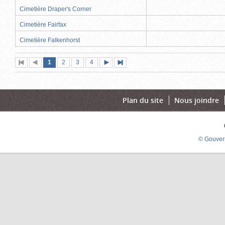
Cimetière Draper's Corner
Cimetière Fairfax
Cimetière Falkenhorst
Page
(page
Page
Page
Page
1
Première
2
Page
3
4
Page
Dernière
actuelle)
page
précédente
suivante
page
Plan du site
Nous joindre
© Gouver