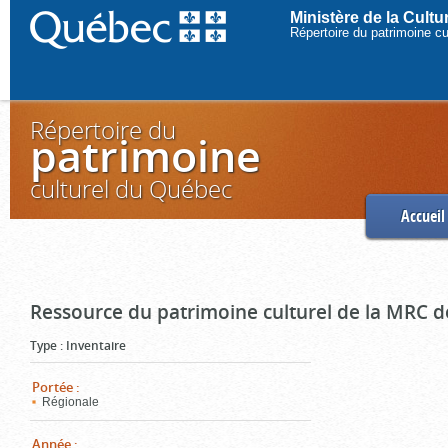
Ministère de la Cult
Répertoire du patrimoine c
Répertoire du
patrimoine
culturel du Québec
Accueil
Ressource du patrimoine culturel de la MRC d
Type
:
Inventaire
Portée
:
Régionale
Année
: