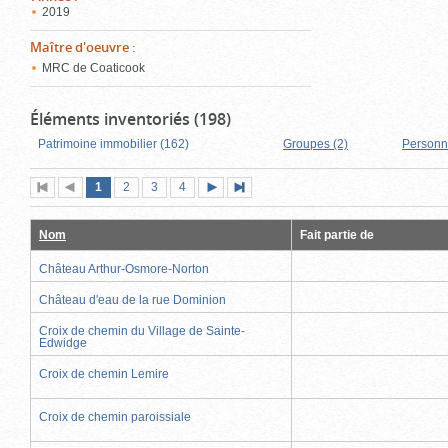
2019
Maître d'oeuvre
:
MRC de Coaticook
Éléments inventoriés (198)
Patrimoine immobilier (162)
Groupes (2)
Personn
Page
(page
Page
Page
Page
1
Première
2
Page
3
4
Page
Dernière
actuelle)
page
précédente
suivante
page
Nom
Fait partie de
Château Arthur-Osmore-Norton
Château d'eau de la rue Dominion
Croix de chemin du Village de Sainte-
Edwidge
Croix de chemin Lemire
Croix de chemin paroissiale