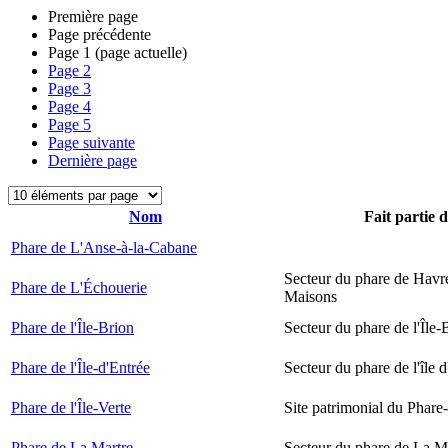
Première page
Page précédente
Page
1
(page actuelle)
Page
2
Page
3
Page
4
Page
5
Page suivante
Dernière page
Nom
Fait partie 
Phare de L'Anse-à-la-Cabane
Secteur du phare de Havr
Phare de L'Échouerie
Maisons
Phare de l'Île-Brion
Secteur du phare de l'Île-
Phare de l'Île-d'Entrée
Secteur du phare de l'île 
Phare de l'Île-Verte
Site patrimonial du Phare-
Phare de La Martre
Secteur du phare de La M