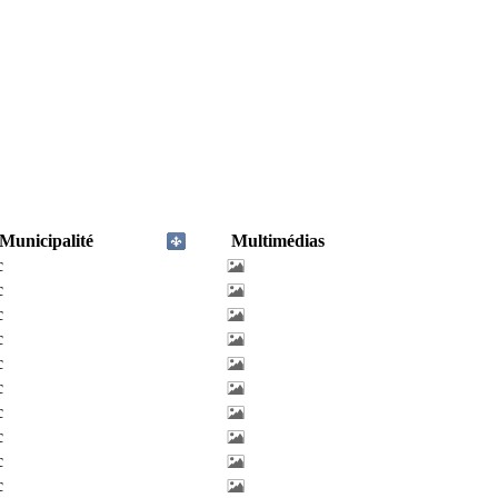
Municipalité
Multimédias
c
c
c
c
c
c
c
c
c
c