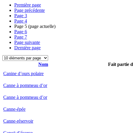
Première page
Page précédente
Page
3
Page
4
Page
5
(page actuelle)
Page
6
Page
7
Page suivante
Dernière page
Nom
Fait partie 
Canine d’ours polaire
Canne à pommeau d’or
Canne à pommeau d’or
Canne-épée
Canne-réservoir
Canoë d’écorce