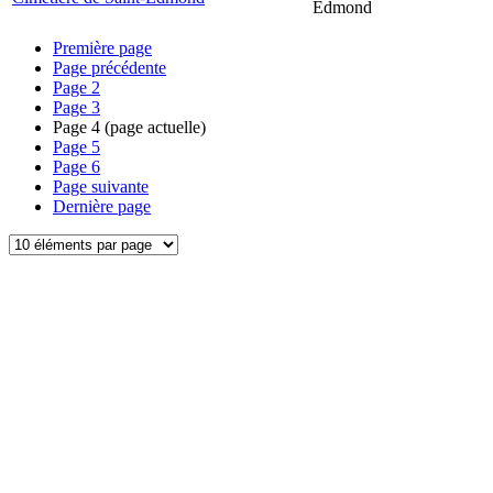
Edmond
Première page
Page précédente
Page
2
Page
3
Page
4
(page actuelle)
Page
5
Page
6
Page suivante
Dernière page