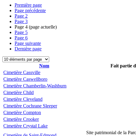
Première page
Page précédente
Page
2
Page
3
Page
4
(page actuelle)
Page
5
Page
6
Page suivante
Dernière page
Nom
Fait partie 
Cimetière Cassville
Cimetière Caswellboro
Cimetière Chamberlin-Washburn
Cimetière Child
Cimetière Cleveland
Cimetière Cochrane Sleeper
Cimetière Compton
Cimetière Crooker
Cimetière Crystal Lake
Site patrimonial de la Par
Cimetière de Saint-Edmond