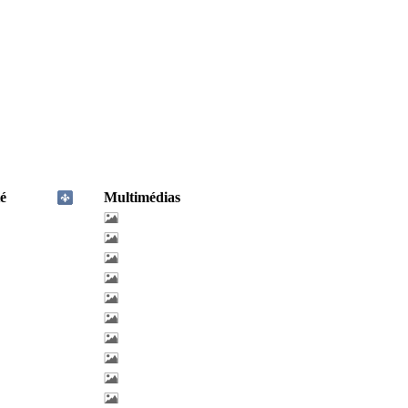
é
Multimédias