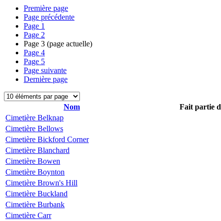
Première page
Page précédente
Page
1
Page
2
Page
3
(page actuelle)
Page
4
Page
5
Page suivante
Dernière page
Nom
Fait partie 
Cimetière Belknap
Cimetière Bellows
Cimetière Bickford Corner
Cimetière Blanchard
Cimetière Bowen
Cimetière Boynton
Cimetière Brown's Hill
Cimetière Buckland
Cimetière Burbank
Cimetière Carr