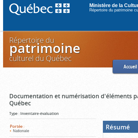
Ministère de la Cult
Répertoire du patrimoine c
Répertoire du
patrimoine
culturel du Québec
Accueil
Documentation et numérisation d'éléments pa
Québec
Type
:
Inventaire-évaluation
Résumé
(Boi
Portée
:
ouve
Nationale
cliq