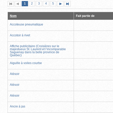
Page
(page
Page
Page
Page
Page
1
Première
2
Page
3
4
5
Page
Dernière
actuelle)
page
précédente
suivante
page
Nom
Fait partie de
Accoteuse pneumatique
Accotoir à rivet
Affiche publicitaire (Croisières sur le
majestueux St. Laurent et l’incomparable
Saguenay dans la belle province de
Québec)
Aiguille à voiles courbe
Alésoir
Alésoir
Alésoir
Ancre à jas