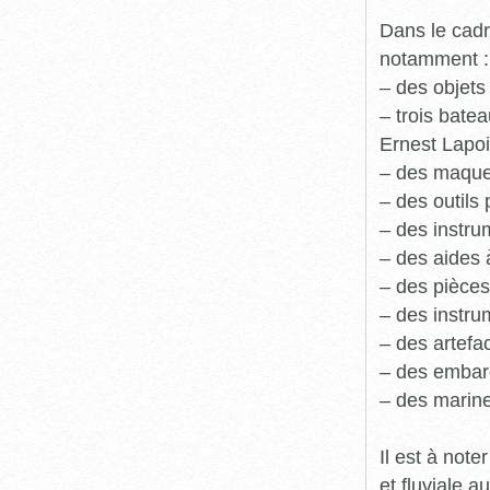
Dans le cadr
notamment :
– des objets
– trois batea
Ernest Lapoi
– des maque
– des outils 
– des instru
– des aides 
– des pièces
– des instru
– des artefa
– des embarc
– des marine
Il est à not
et fluviale 