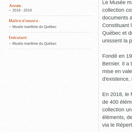
pou
Le Musée ma
ferm
Année
:
collection c
2018 - 2019
documents an
Maître d'oeuvre
:
Constituant 
Musée maritime du Québec
Québec et du
Exécutant
:
unissent la 
Musée maritime du Québec
Fondé en 19
Bernier. Il a
mise en vale
d'existence,
En 2018, le
de 400 éléme
collection u
éléments, de
via le Réper