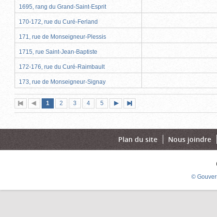
1695, rang du Grand-Saint-Esprit
170-172, rue du Curé-Ferland
171, rue de Monseigneur-Plessis
1715, rue Saint-Jean-Baptiste
172-176, rue du Curé-Raimbault
173, rue de Monseigneur-Signay
Page
(page
Page
Page
Page
Page
1
Première
2
Page
3
4
5
Page
Dernière
actuelle)
page
précédente
suivante
page
Plan du site
Nous joindre
© Gouver