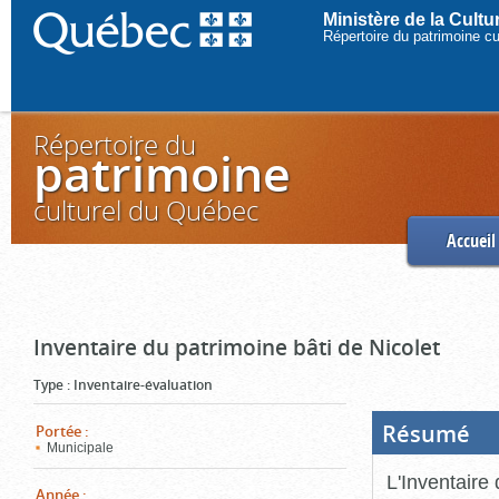
Ministère de la Cult
Répertoire du patrimoine c
Répertoire du
patrimoine
culturel du Québec
Accueil
Inventaire du patrimoine bâti de Nicolet
Type
:
Inventaire-évaluation
Résumé
(Boi
Portée
:
ouve
Municipale
cliq
pou
L'Inventaire 
ferm
Année
: