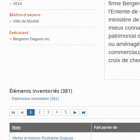
firme Berger
2014
l'Entente de 
Maître d'oeuvre
:
ministère de
Ville de Nicolet
mieux connaît
Exécutant
:
patrimonial d
Bergeron Gagnon inc.
ou aménagés 
commerciaux, 
croix de che
Éléments inventoriés (381)
Patrimoine immobilier (381)
Page
(page
Page
Page
Page
Page
1
Première
2
Page
3
4
5
Page
Dernière
actuelle)
page
précédente
suivante
page
Nom
Fait partie de
Atelier et maison Rodolphe-Duguay