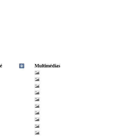
é
Multimédias