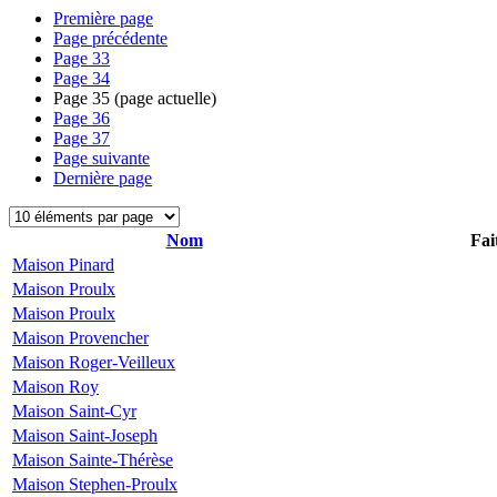
Première page
Page précédente
Page
33
Page
34
Page
35
(page actuelle)
Page
36
Page
37
Page suivante
Dernière page
Nom
Fai
Maison Pinard
Maison Proulx
Maison Proulx
Maison Provencher
Maison Roger-Veilleux
Maison Roy
Maison Saint-Cyr
Maison Saint-Joseph
Maison Sainte-Thérèse
Maison Stephen-Proulx