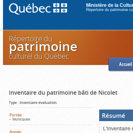
Ministère de la Cult
Répertoire du patrimoine c
Répertoire du
patrimoine
culturel du Québec
Accueil
Inventaire du patrimoine bâti de Nicolet
Type
:
Inventaire-évaluation
Résumé
(Boi
Portée
:
ouve
Municipale
cliq
pou
L'Inventaire 
ferm
Année
: