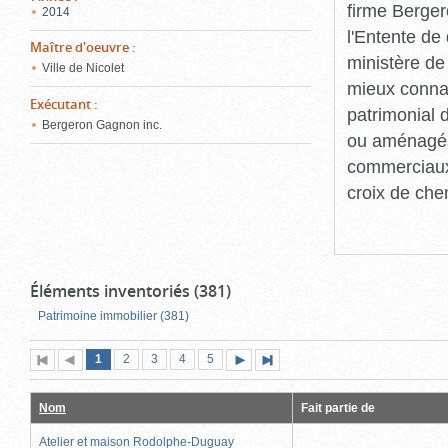
firme Berger
2014
l'Entente de 
Maître d'oeuvre
:
ministère de
Ville de Nicolet
mieux connaît
Exécutant
:
patrimonial d
Bergeron Gagnon inc.
ou aménagés 
commerciaux, 
croix de che
Éléments inventoriés (381)
Patrimoine immobilier (381)
Page
(page
Page
Page
Page
Page
1
Première
2
Page
3
4
5
Page
Dernière
actuelle)
page
précédente
suivante
page
Nom
Fait partie de
Atelier et maison Rodolphe-Duguay