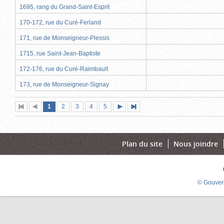
1695, rang du Grand-Saint-Esprit
170-172, rue du Curé-Ferland
171, rue de Monseigneur-Plessis
1715, rue Saint-Jean-Baptiste
172-176, rue du Curé-Raimbault
173, rue de Monseigneur-Signay
Page
(page
Page
Page
Page
Page
1
Première
2
Page
3
4
5
Page
Dernière
actuelle)
page
précédente
suivante
page
Plan du site
Nous joindre
© Gouver