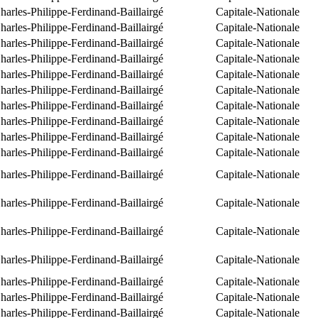
arles-Philippe-Ferdinand-Baillairgé
Capitale-Nationale
arles-Philippe-Ferdinand-Baillairgé
Capitale-Nationale
arles-Philippe-Ferdinand-Baillairgé
Capitale-Nationale
arles-Philippe-Ferdinand-Baillairgé
Capitale-Nationale
arles-Philippe-Ferdinand-Baillairgé
Capitale-Nationale
arles-Philippe-Ferdinand-Baillairgé
Capitale-Nationale
arles-Philippe-Ferdinand-Baillairgé
Capitale-Nationale
arles-Philippe-Ferdinand-Baillairgé
Capitale-Nationale
arles-Philippe-Ferdinand-Baillairgé
Capitale-Nationale
arles-Philippe-Ferdinand-Baillairgé
Capitale-Nationale
arles-Philippe-Ferdinand-Baillairgé
Capitale-Nationale
arles-Philippe-Ferdinand-Baillairgé
Capitale-Nationale
arles-Philippe-Ferdinand-Baillairgé
Capitale-Nationale
arles-Philippe-Ferdinand-Baillairgé
Capitale-Nationale
arles-Philippe-Ferdinand-Baillairgé
Capitale-Nationale
arles-Philippe-Ferdinand-Baillairgé
Capitale-Nationale
arles-Philippe-Ferdinand-Baillairgé
Capitale-Nationale