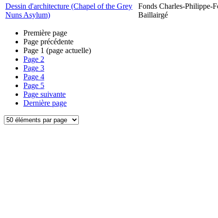
Dessin d'architecture (Chapel of the Grey
Fonds Charles-Philippe-F
Nuns Asylum)
Baillairgé
Première page
Page précédente
Page
1
(page actuelle)
Page
2
Page
3
Page
4
Page
5
Page suivante
Dernière page