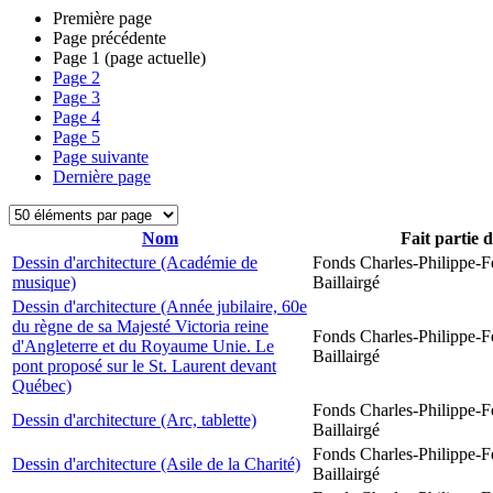
Première page
Page précédente
Page
1
(page actuelle)
Page
2
Page
3
Page
4
Page
5
Page suivante
Dernière page
Nom
Fait partie 
Dessin d'architecture (Académie de
Fonds Charles-Philippe-F
musique)
Baillairgé
Dessin d'architecture (Année jubilaire, 60e
du règne de sa Majesté Victoria reine
Fonds Charles-Philippe-F
d'Angleterre et du Royaume Unie. Le
Baillairgé
pont proposé sur le St. Laurent devant
Québec)
Fonds Charles-Philippe-F
Dessin d'architecture (Arc, tablette)
Baillairgé
Fonds Charles-Philippe-F
Dessin d'architecture (Asile de la Charité)
Baillairgé