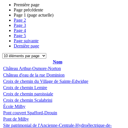
Première page
Page précédente
Page
1
(page actuelle)
Page
2
Page
3
Page
4
Page
5
Page suivante
Dernière page
Nom
Château Arthur-Osmore-Norton
Château d'eau de la rue Dominion
Croix de chemin du Village de Sainte-Edwidge
Croix de chemin Lemire
Croix de chemin paroissiale
Croix de chemin Scalabrini
École Milby
Pont couvert Spafford-Drouin
Pont de Milby
Site patrimonial de l'Ancienne-Centrale-Hydroélectrique-de-