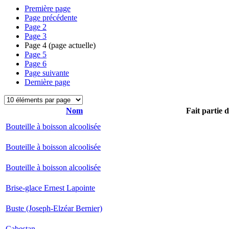
Première page
Page précédente
Page
2
Page
3
Page
4
(page actuelle)
Page
5
Page
6
Page suivante
Dernière page
Nom
Fait partie 
Bouteille à boisson alcoolisée
Bouteille à boisson alcoolisée
Bouteille à boisson alcoolisée
Brise-glace Ernest Lapointe
Buste (Joseph-Elzéar Bernier)
Cabestan