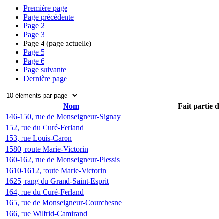
Première page
Page précédente
Page
2
Page
3
Page
4
(page actuelle)
Page
5
Page
6
Page suivante
Dernière page
Nom
Fait partie 
146-150, rue de Monseigneur-Signay
152, rue du Curé-Ferland
153, rue Louis-Caron
1580, route Marie-Victorin
160-162, rue de Monseigneur-Plessis
1610-1612, route Marie-Victorin
1625, rang du Grand-Saint-Esprit
164, rue du Curé-Ferland
165, rue de Monseigneur-Courchesne
166, rue Wilfrid-Camirand