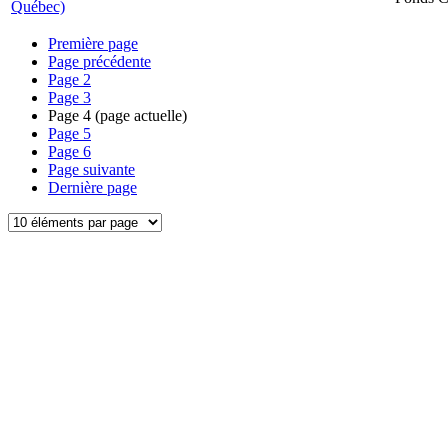
Québec)
Première page
Page précédente
Page
2
Page
3
Page
4
(page actuelle)
Page
5
Page
6
Page suivante
Dernière page