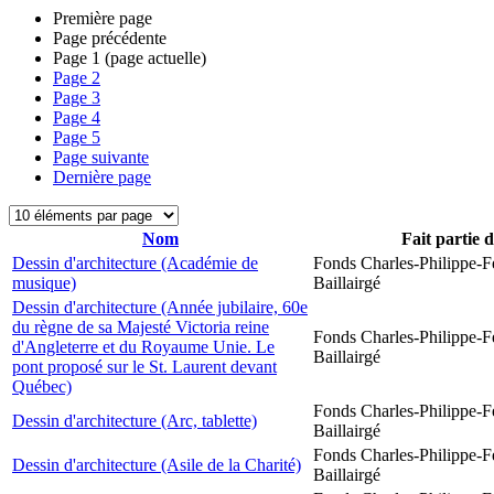
Première page
Page précédente
Page
1
(page actuelle)
Page
2
Page
3
Page
4
Page
5
Page suivante
Dernière page
Nom
Fait partie 
Dessin d'architecture (Académie de
Fonds Charles-Philippe-F
musique)
Baillairgé
Dessin d'architecture (Année jubilaire, 60e
du règne de sa Majesté Victoria reine
Fonds Charles-Philippe-F
d'Angleterre et du Royaume Unie. Le
Baillairgé
pont proposé sur le St. Laurent devant
Québec)
Fonds Charles-Philippe-F
Dessin d'architecture (Arc, tablette)
Baillairgé
Fonds Charles-Philippe-F
Dessin d'architecture (Asile de la Charité)
Baillairgé