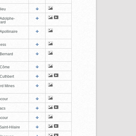
lieu
-Adolphe-
ard
Apollinaire
ness
-Bernard
-Côme
-Cuthbert
ord Mines
cour
lacs
cour
aint-Hilaire