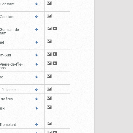
-Constant
-Constant
-Germain-de-
tham
et
am-Sud
Pierre-de-l'Île-
éans
ec
e-Julienne
Rivières
ski
Tremblant