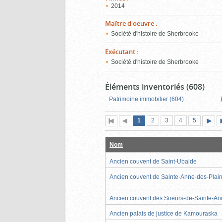
2014
Maître d'oeuvre
:
Société d'histoire de Sherbrooke
Exécutant
:
Société d'histoire de Sherbrooke
Éléments inventoriés (608)
Patrimoine immobilier (604)
Page
(page
Page
Page
Page
Page
1
Première
2
Page
3
4
5
actuelle)
page
précédente
suiva
Nom
Ancien couvent de Saint-Ubalde
Ancien couvent de Sainte-Anne-des-Plai
Ancien couvent des Soeurs-de-Sainte-A
Ancien palais de justice de Kamouraska