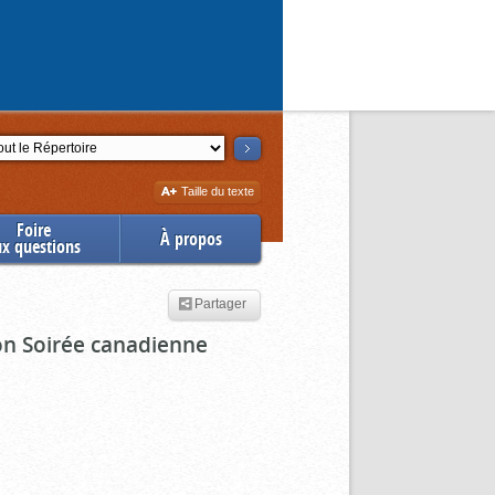
ction
Augmenter
Taille du texte
la
Foire
À propos
ux questions
Partager
ion Soirée canadienne