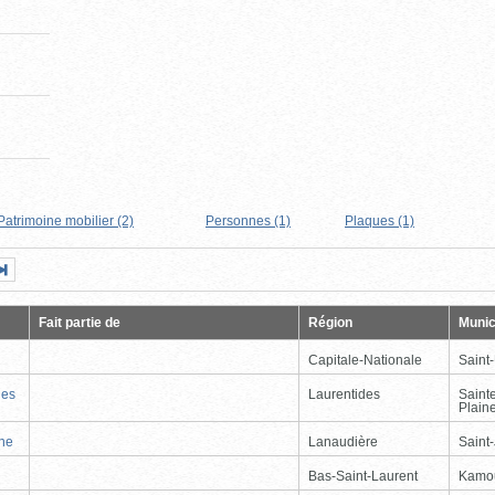
Patrimoine mobilier (2)
Personnes (1)
Plaques (1)
Page
Dernière
nte
page
Fait partie de
Région
Munic
Capitale-Nationale
Saint
nes
Laurentides
Saint
Plain
nne
Lanaudière
Saint
Bas-Saint-Laurent
Kamo