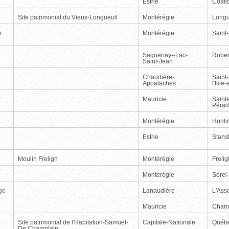
Estrie
Coati
Site patrimonial du Vieux-Longueuil
Montérégie
Longu
e
Montérégie
Saint
Saguenay--Lac-
Rober
Saint-Jean
Chaudière-
Saint
Appalaches
l'Isle
Mauricie
Saint
Péra
Montérégie
Hunti
Estrie
Stans
Moulin Freligh
Montérégie
Freli
Montérégie
Sorel
ge
Lanaudière
L'Ass
Mauricie
Cham
Site patrimonial de l'Habitation-Samuel-
Capitale-Nationale
Québ
De Champlain