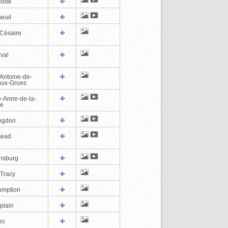
cook
euil
-Césaire
val
-Antoine-de-
-aux-Grues
e-Anne-de-la-
de
ngdon
tead
ghsburg
-Tracy
omption
plain
ec