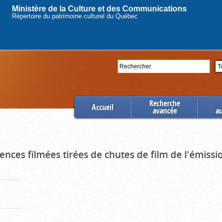
Ministère de la Culture et des Communications
Répertoire du patrimoine culturel du Québec
Rechercher
Se
Recherche
Accueil
avancée
a
uences filmées tirées de chutes de film de l'émiss