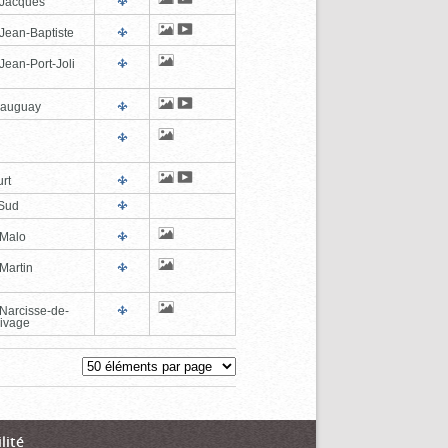
-Jacques
-Jean-Baptiste
Jean-Port-Joli
eauguay
rt
Sud
-Malo
Martin
-Narcisse-de-
ivage
lité