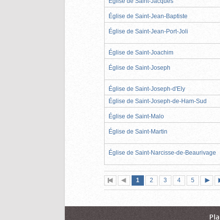
Église de Saint-Jacques
Église de Saint-Jean-Baptiste
Église de Saint-Jean-Port-Joli
Église de Saint-Joachim
Église de Saint-Joseph
Église de Saint-Joseph-d'Ely
Église de Saint-Joseph-de-Ham-Sud
Église de Saint-Malo
Église de Saint-Martin
Église de Saint-Narcisse-de-Beaurivage
Page
(page
Page
Page
Page
Page
1
Première
2
Page
3
4
5
actuelle)
page
précédente
suiva
Pla