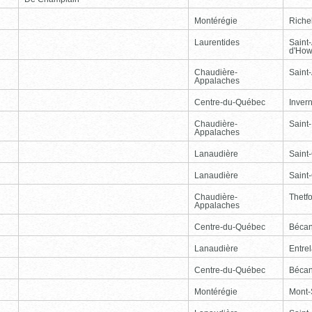
Montérégie
Riche
Laurentides
Saint
d'How
Chaudière-
Saint-
Appalaches
Centre-du-Québec
Inver
Chaudière-
Saint
Appalaches
Lanaudière
Saint
Lanaudière
Saint
Chaudière-
Thetf
Appalaches
Centre-du-Québec
Bécan
Lanaudière
Entre
Centre-du-Québec
Bécan
Montérégie
Mont-S