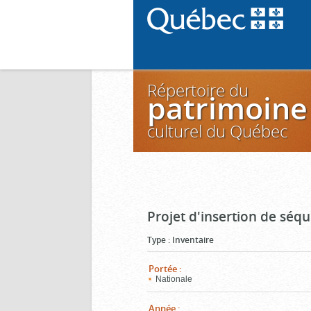
Répertoire du
patrimoine
culturel du Québec
Projet d'insertion de séq
Type
:
Inventaire
Portée
:
Nationale
Année
: