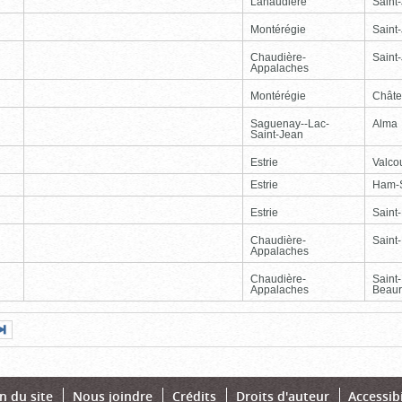
Lanaudière
Saint
Montérégie
Saint
Chaudière-
Saint-
Appalaches
Montérégie
Chât
Saguenay--Lac-
Alma
Saint-Jean
Estrie
Valcou
Estrie
Ham-
Estrie
Saint
Chaudière-
Saint-
Appalaches
Chaudière-
Saint
Appalaches
Beaur
Page
Dernière
nte
page
n du site
Nous joindre
Crédits
Droits d'auteur
Accessibi