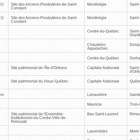
90)
Site des Anciens-Presbytères-de-Saint-
Montérégie
Saint
Constant
33)
Site des Anciens-Presbytères-de-Saint-
Montérégie
Saint
Constant
Centre-du-Québec
Saint
Gran
Chaudière-
Dosqu
Appalaches
Centre-du-Québec
Durh
Site patrimonial de l'Île-d'Orléans
Capitale-Nationale
Saint-
d'Orl
Site patrimonial du Vieux-Québec
Capitale-Nationale
Québ
nne
Lanaudière
Saint
Mauricie
Trois-
Site patrimonial de l'Ensemble-
Bas-Saint-Laurent
Rimou
Institutionnel-du-Centre-Ville-de-
Rimouski
Laurentides
Mont-