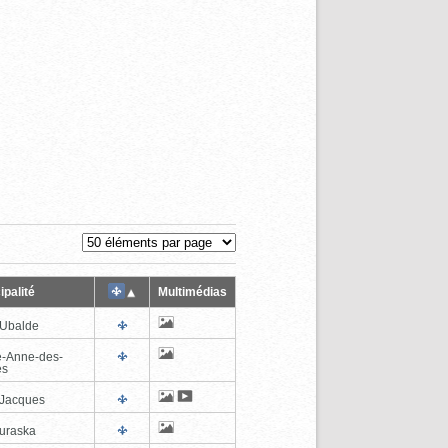
ipalité
Multimédias
-Ubalde
e-Anne-des-
es
-Jacques
uraska