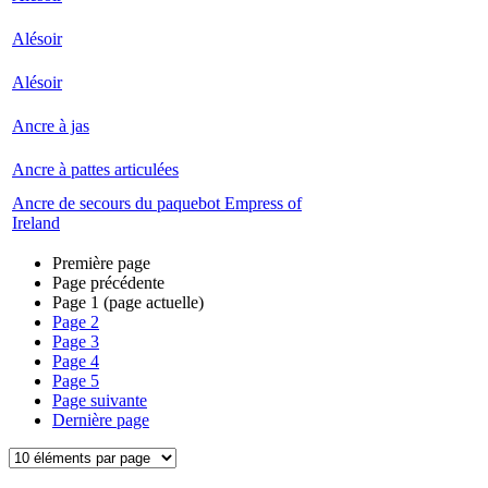
Alésoir
Alésoir
Ancre à jas
Ancre à pattes articulées
Ancre de secours du paquebot Empress of
Ireland
Première page
Page précédente
Page
1
(page actuelle)
Page
2
Page
3
Page
4
Page
5
Page suivante
Dernière page