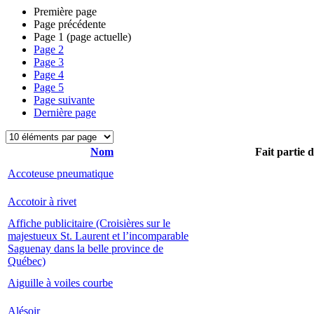
Première page
Page précédente
Page
1
(page actuelle)
Page
2
Page
3
Page
4
Page
5
Page suivante
Dernière page
Nom
Fait partie 
Accoteuse pneumatique
Accotoir à rivet
Affiche publicitaire (Croisières sur le
majestueux St. Laurent et l’incomparable
Saguenay dans la belle province de
Québec)
Aiguille à voiles courbe
Alésoir