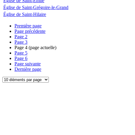
Église de Saint-Émile
Église de Saint-Grégoire-le-Grand
Église de Saint-Hilaire
Première page
Page précédente
Page
2
Page
3
Page
4
(page actuelle)
Page
5
Page
6
Page suivante
Dernière page