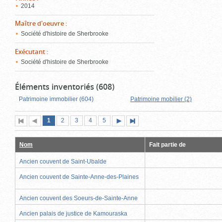
2014
Maître d'oeuvre
:
Société d'histoire de Sherbrooke
Exécutant
:
Société d'histoire de Sherbrooke
Éléments inventoriés (608)
Patrimoine immobilier (604)
Patrimoine mobilier (2)
Page
(page
Page
Page
Page
Page
1
Première
2
Page
3
4
5
Page
Dernière
actuelle)
page
précédente
suivante
page
Nom
Fait partie de
Ancien couvent de Saint-Ubalde
Ancien couvent de Sainte-Anne-des-Plaines
Ancien couvent des Soeurs-de-Sainte-Anne
Ancien palais de justice de Kamouraska