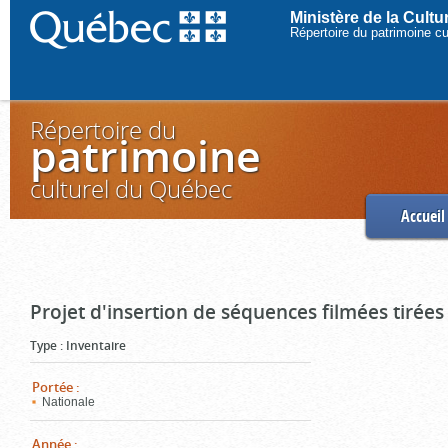
Ministère de la Cult
Répertoire du patrimoine c
Répertoire du
patrimoine
culturel du Québec
Accueil
Projet d'insertion de séquences filmées tirées
Type
:
Inventaire
Portée
:
Nationale
Année
: