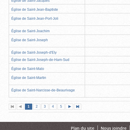
Église de Saint-Jacques
Église de Saint-Jean-Baptiste
Église de Saint-Jean-Port-Joli
Église de Saint-Joachim
Église de Saint-Joseph
Église de Saint-Joseph-d'Ely
Église de Saint-Joseph-de-Ham-Sud
Église de Saint-Malo
Église de Saint-Martin
Église de Saint-Narcisse-de-Beaurivage
Page
(page
Page
Page
Page
Page
1
Première
2
Page
3
4
5
Page
Dernière
actuelle)
page
précédente
suivante
page
Plan du site
Nous joindre