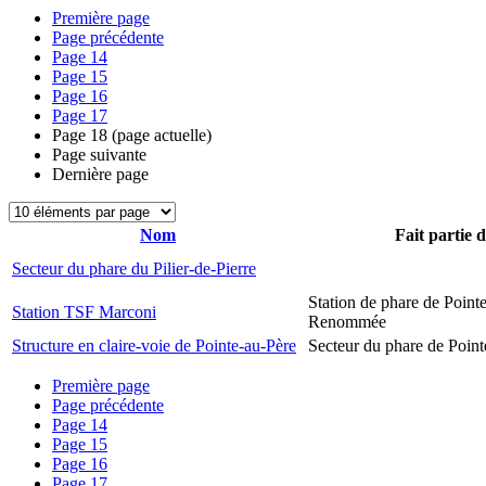
Première page
Page précédente
Page
14
Page
15
Page
16
Page
17
Page
18
(page actuelle)
Page suivante
Dernière page
Nom
Fait partie 
Secteur du phare du Pilier-de-Pierre
Station de phare de Pointe
Station TSF Marconi
Renommée
Structure en claire-voie de Pointe-au-Père
Secteur du phare de Point
Première page
Page précédente
Page
14
Page
15
Page
16
Page
17