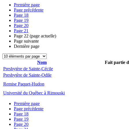
Première page
Page précédente
Page
18
Page
19
Page
20
Page
21
Page
22
(page actuelle)
Page suivante
Dernière page
Nom
Fait partie 
Presbytère de Sainte-Cécile
Presbytère de Sainte-Odile
Remise Paquet-Hudon
Université du Québec à Rimouski
Première page
Page précédente
Page
18
Page
19
Page
20