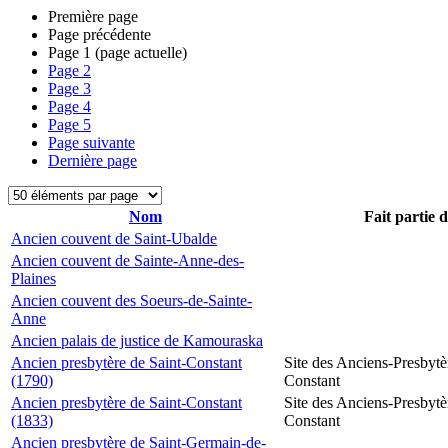
Première page
Page précédente
Page
1
(page actuelle)
Page
2
Page
3
Page
4
Page
5
Page suivante
Dernière page
Nom
Fait partie 
Ancien couvent de Saint-Ubalde
Ancien couvent de Sainte-Anne-des-
Plaines
Ancien couvent des Soeurs-de-Sainte-
Anne
Ancien palais de justice de Kamouraska
Ancien presbytère de Saint-Constant
Site des Anciens-Presbytè
(1790)
Constant
Ancien presbytère de Saint-Constant
Site des Anciens-Presbytè
(1833)
Constant
Ancien presbytère de Saint-Germain-de-