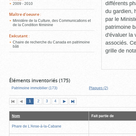
différents p
2009 - 2010
du gardien, 
Maître d'oeuvre
:
par le Minis
Ministère de la Culture, des Communications et
de la Condition féminine
patrimoine b
d'évaluer la
Exécutant
:
associés. Ce
Chaire de recherche du Canada en patrimoine
bâti
grille de not
Éléments inventoriés (175)
Patrimoine immobilier (173)
Plaques (2)
Page
(page
Page
Page
Page
1
Première
2
Page
3
4
Page
Dernière
actuelle)
page
précédente
suivante
page
Nom
Fait partie de
Phare de L'Anse-à-la-Cabane