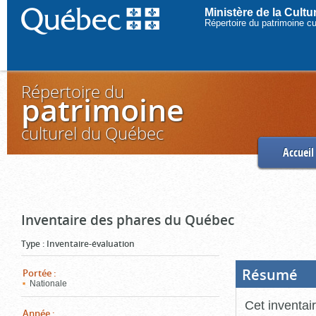
Ministère de la Cult
Répertoire du patrimoine c
Répertoire du
patrimoine
culturel du Québec
Accueil
Inventaire des phares du Québec
Type
:
Inventaire-évaluation
Résumé
(Boi
Portée
:
ouve
Nationale
cliq
pou
Cet inventai
ferm
Année
: