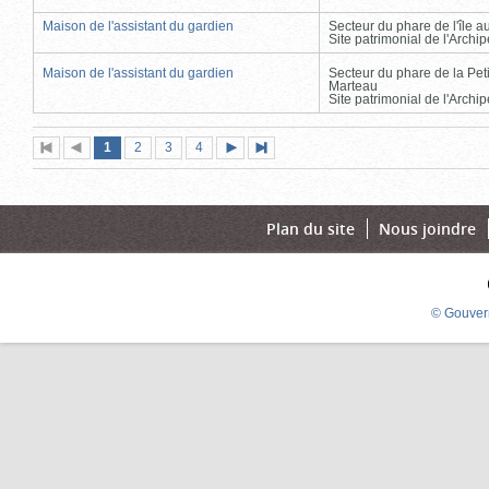
Maison de l'assistant du gardien
Secteur du phare de l'île 
Site patrimonial de l'Arch
Maison de l'assistant du gardien
Secteur du phare de la Peti
Marteau
Site patrimonial de l'Arch
Page
(page
Page
Page
Page
1
Première
2
Page
3
4
Page
Dernière
actuelle)
page
précédente
suivante
page
Plan du site
Nous joindre
© Gouver