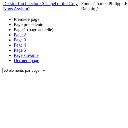
Dessin d'architecture (Chapel of the Grey
Fonds Charles-Philippe-F
Nuns Asylum)
Baillairgé
Première page
Page précédente
Page
1
(page actuelle)
Page
2
Page
3
Page
4
Page
5
Page suivante
Dernière page