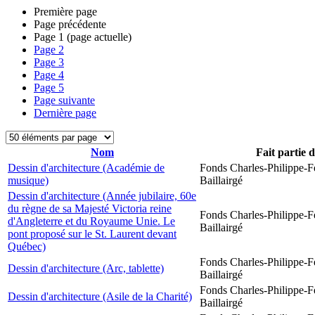
Première page
Page précédente
Page
1
(page actuelle)
Page
2
Page
3
Page
4
Page
5
Page suivante
Dernière page
Nom
Fait partie 
Dessin d'architecture (Académie de
Fonds Charles-Philippe-F
musique)
Baillairgé
Dessin d'architecture (Année jubilaire, 60e
du règne de sa Majesté Victoria reine
Fonds Charles-Philippe-F
d'Angleterre et du Royaume Unie. Le
Baillairgé
pont proposé sur le St. Laurent devant
Québec)
Fonds Charles-Philippe-F
Dessin d'architecture (Arc, tablette)
Baillairgé
Fonds Charles-Philippe-F
Dessin d'architecture (Asile de la Charité)
Baillairgé