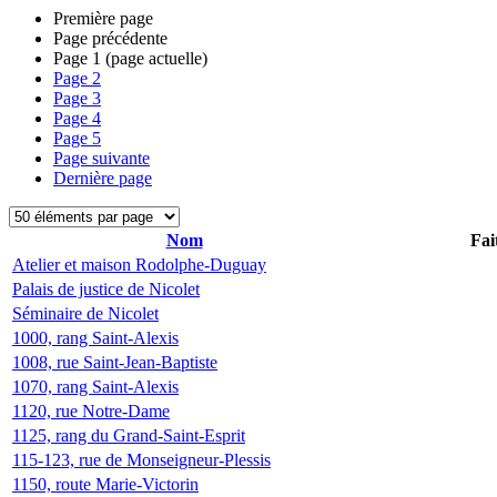
Première page
Page précédente
Page
1
(page actuelle)
Page
2
Page
3
Page
4
Page
5
Page suivante
Dernière page
Nom
Fai
Atelier et maison Rodolphe-Duguay
Palais de justice de Nicolet
Séminaire de Nicolet
1000, rang Saint-Alexis
1008, rue Saint-Jean-Baptiste
1070, rang Saint-Alexis
1120, rue Notre-Dame
1125, rang du Grand-Saint-Esprit
115-123, rue de Monseigneur-Plessis
1150, route Marie-Victorin