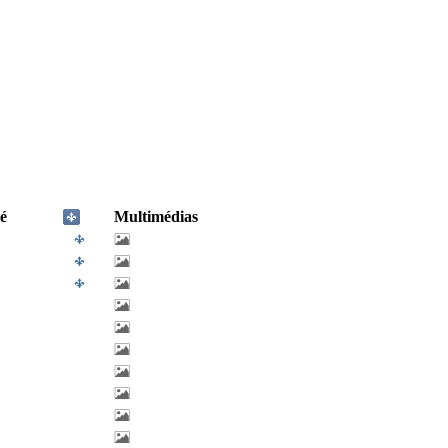
é
Multimédias