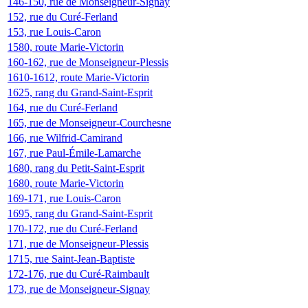
146-150, rue de Monseigneur-Signay
152, rue du Curé-Ferland
153, rue Louis-Caron
1580, route Marie-Victorin
160-162, rue de Monseigneur-Plessis
1610-1612, route Marie-Victorin
1625, rang du Grand-Saint-Esprit
164, rue du Curé-Ferland
165, rue de Monseigneur-Courchesne
166, rue Wilfrid-Camirand
167, rue Paul-Émile-Lamarche
1680, rang du Petit-Saint-Esprit
1680, route Marie-Victorin
169-171, rue Louis-Caron
1695, rang du Grand-Saint-Esprit
170-172, rue du Curé-Ferland
171, rue de Monseigneur-Plessis
1715, rue Saint-Jean-Baptiste
172-176, rue du Curé-Raimbault
173, rue de Monseigneur-Signay