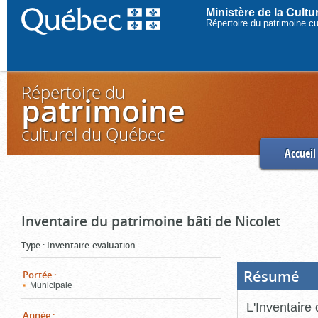
Ministère de la Cult
Répertoire du patrimoine c
Répertoire du
patrimoine
culturel du Québec
Accueil
Inventaire du patrimoine bâti de Nicolet
Type
:
Inventaire-évaluation
Résumé
(Boi
Portée
:
ouve
Municipale
cliq
pou
L'Inventaire 
ferm
Année
: