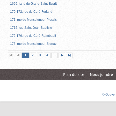
1695, rang du Grand-Saint-Esprit
170-172, rue du Curé-Ferland
171, rue de Monseigneur-Plessis
1715, rue Saint-Jean-Baptiste
172-176, rue du Curé-Raimbault
173, rue de Monseigneur-Signay
Page
(page
Page
Page
Page
Page
1
Première
2
Page
3
4
5
Page
Dernière
actuelle)
page
précédente
suivante
page
Plan du site
Nous joindre
© Gouver