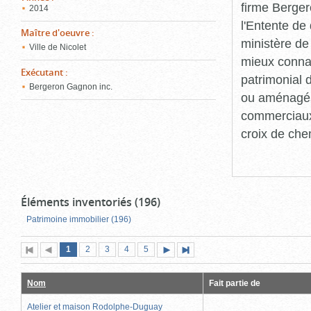
firme Berger
2014
l'Entente de 
Maître d'oeuvre
:
ministère de
Ville de Nicolet
mieux connaît
Exécutant
:
patrimonial d
Bergeron Gagnon inc.
ou aménagés 
commerciaux, 
croix de che
Éléments inventoriés (196)
Patrimoine immobilier (196)
Page
(page
Page
Page
Page
Page
1
Première
2
Page
3
4
5
Page
Dernière
actuelle)
page
précédente
suivante
page
Nom
Fait partie de
Atelier et maison Rodolphe-Duguay