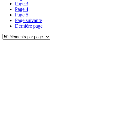
Page
3
Page
4
Page
5
Page suivante
Dernière page