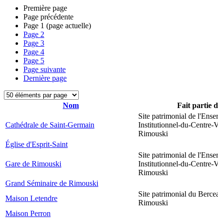
Première page
Page précédente
Page
1
(page actuelle)
Page
2
Page
3
Page
4
Page
5
Page suivante
Dernière page
Nom
Fait partie 
Site patrimonial de l'Ens
Cathédrale de Saint-Germain
Institutionnel-du-Centre-V
Rimouski
Église d'Esprit-Saint
Site patrimonial de l'Ens
Gare de Rimouski
Institutionnel-du-Centre-V
Rimouski
Grand Séminaire de Rimouski
Site patrimonial du Berce
Maison Letendre
Rimouski
Maison Perron