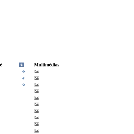
é
Multimédias