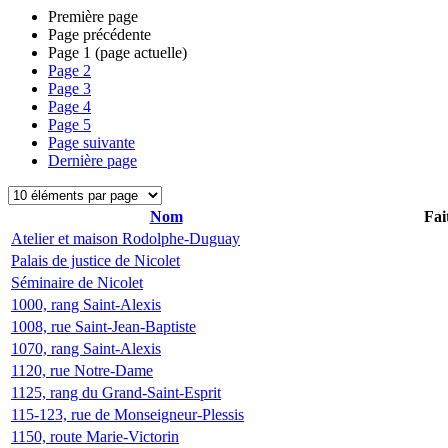
Première page
Page précédente
Page
1
(page actuelle)
Page
2
Page
3
Page
4
Page
5
Page suivante
Dernière page
Nom
Fai
Atelier et maison Rodolphe-Duguay
Palais de justice de Nicolet
Séminaire de Nicolet
1000, rang Saint-Alexis
1008, rue Saint-Jean-Baptiste
1070, rang Saint-Alexis
1120, rue Notre-Dame
1125, rang du Grand-Saint-Esprit
115-123, rue de Monseigneur-Plessis
1150, route Marie-Victorin