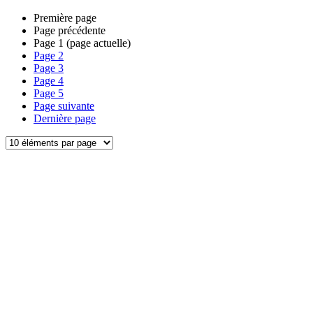
Première page
Page précédente
Page
1
(page actuelle)
Page
2
Page
3
Page
4
Page
5
Page suivante
Dernière page